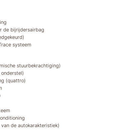
ing
 de bijrijdersairbag
edgekeurd)
 Trace systeem
mische stuurbekrachtiging)
 onderstel)
ng (quattro)
m
)
teem
onditioning
van de autokarakteristiek)