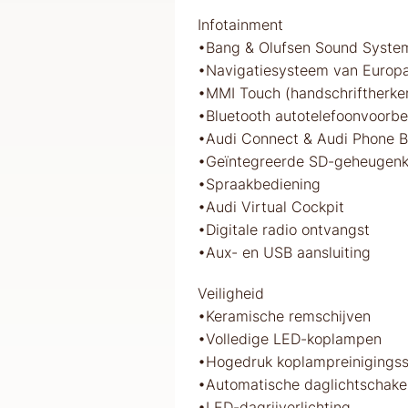
Infotainment
•Bang & Olufsen Sound Syste
•Navigatiesysteem van Europa
•MMI Touch (handschriftherke
•Bluetooth autotelefoonvoorbe
•Audi Connect & Audi Phone Bo
•Geïntegreerde SD-geheugenka
•Spraakbediening
•Audi Virtual Cockpit
•Digitale radio ontvangst
•Aux- en USB aansluiting
Veiligheid
•Keramische remschijven
•Volledige LED-koplampen
•Hogedruk koplampreinigings
•Automatische daglichtschake
•LED-dagrijverlichting