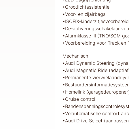
•Grootlichtassistentie
•Voor- en zijairbags
•ISOFIX-kinderzitjesvoorbereid
•De-activeringsschakelaar voor
•Alarmklasse III (TNO/SCM go
•Voorbereiding voor Track en
Mechanisch
•Audi Dynamic Steering (dyna
•Audi Magnetic Ride (adaptief
•Permanente vierwielaandrijvi
•Bestuurdersinformatiesystee
•Homelink (garagedeuropener
•Cruise control
•Bandenspanningscontrolesys
•Volautomatische comfort airc
•Audi Drive Select (aanpassen 