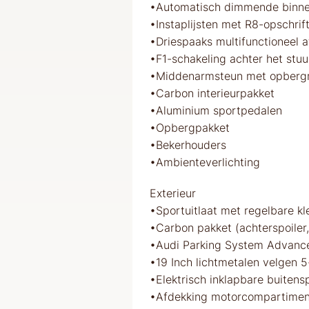
•Automatisch dimmende binne
•Instaplijsten met R8-opschrif
•Driespaaks multifunctioneel a
•F1-schakeling achter het stuu
•Middenarmsteun met opbergm
•Carbon interieurpakket
•Aluminium sportpedalen
•Opbergpakket
•Bekerhouders
•Ambienteverlichting
Exterieur
•Sportuitlaat met regelbare k
•Carbon pakket (achterspoiler, 
•Audi Parking System Advanced
•19 Inch lichtmetalen velgen 
•Elektrisch inklapbare buiten
•Afdekking motorcompartimen