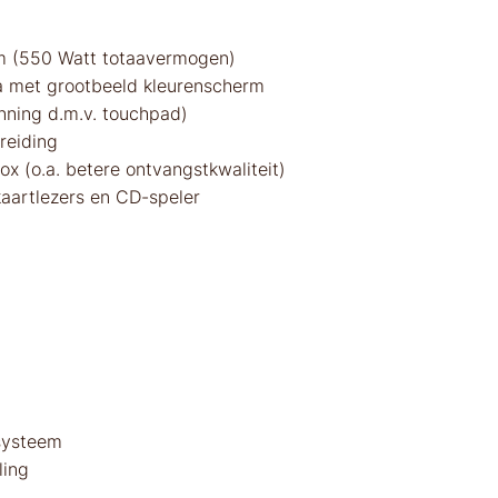
m (550 Watt totaavermogen)
 met grootbeeld kleurenscherm
nning d.m.v. touchpad)
reiding
x (o.a. betere ontvangstkwaliteit)
artlezers en CD-speler
systeem
ling