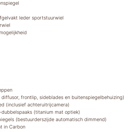
nspiegel
t
fgelvakt leder sportstuurwiel
rwiel
ogelijkheid
leppen
diffusor, frontlip, sideblades en buitenspiegelbehuizing)
 (inclusief achteruitrijcamera)
5-dubbelspaaks (titanium mat optiek)
spiegels (bestuurderszijde automatisch dimmend)
t in Carbon