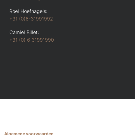
Roel Hoefnagels:
+31 (0)6-31991992
Camiel Billet:
+31 (0) 6 31991990
Algemene voorwaarden