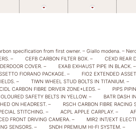
 Carbon specification from first owner. – Giallo modena. –
PERS. – CEFB CARBON FILTER BOX. – CEXD REAR DI
ERDOOR COVER. – EXAB EXHAUST PIPE IN BLACK.
ASSETTO FIORANO PACKAGE. – FIO2 EXTENDED ASS
 SHIELDS. – TIWN WHEEL STUD BOLTS IN TITANIUM. 
IDL CARBON FIBRE DRIVER ZONE+LEDS. – PIPS PIP
LOURED SAFETY BELTS IN YELLOW. – BATR DASH INSE
D ON HEADREST. – RSCH CARBON FIBRE RACING 
PECIAL STITCHING. – ACPL APPLE CARPLAY. – AFS
D FRONT DRIVING CAMERA. – MIR2 INT/EXT ELE
KING SENSORS. – SNDH PREMIUM HI-FI SYSTEM. – 