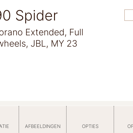
90 Spider
orano Extended, Full
wheels, JBL, MY 23
ATIE
AFBEELDINGEN
OPTIES
O