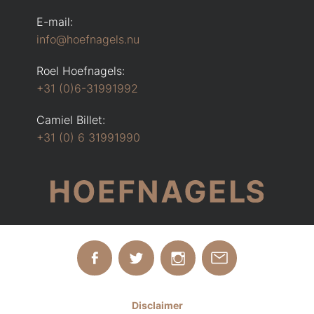
E-mail:
info@hoefnagels.nu
Roel Hoefnagels:
+31 (0)6-31991992
Camiel Billet:
+31 (0) 6 31991990
Disclaimer