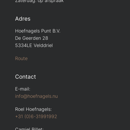
Zaterdag: op afspraak
Adres
Hoefnagels Punt B.V.
De Geerden 28
5334LE Velddriel
Route
Contact
E-mail:
info@hoefnagels.nu
Roel Hoefnagels:
+31 (0)6-31991992
Camiel Billet: